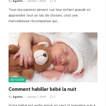
By
Agathe
janvier 1, 2021
0
Tous les parents aiment voir leur enfant grandir et
apprendre tout un tas de choses, c’est une
merveilleuse récompense qui…
ASTUCES
Comment habiller bébé la nuit
By
Agathe
janvier 1, 2021
1
Votre bébé est enfin arrivé, et c’est la première nuit à