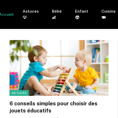
Astuces
Bébé
Enfant
Cuisine
Accueil
💡
👶
🧒
🍽
ASTUCES
6 conseils simples pour choisir des
jouets éducatifs