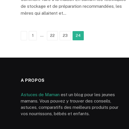
de stockage et de préparation recommandées, les
mères qui allaitent et…
Previous
…
1
22
23
24
A PROPOS
Astuces de Maman
est un blog pour les jeunes
mamans. Vous pouvez y trouver des conseils,
astuces, comparatifs des meilleurs produits pour
vos nourrissons, bébés et enfants.