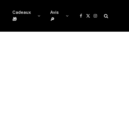
Cadeaux
Avis
Facebook
X
Instagram
🎁
🔎
(Twitter)