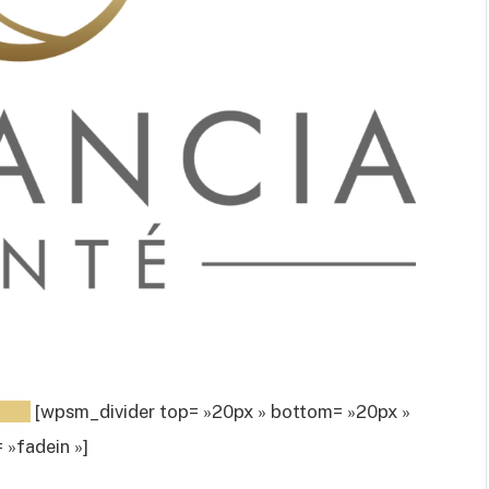
[wpsm_divider top= »20px » bottom= »20px »
 »fadein »]