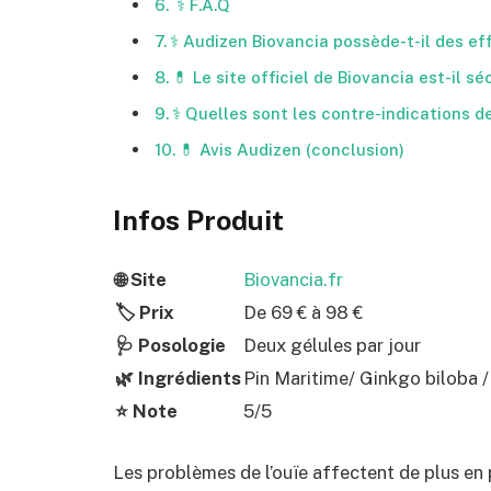
⚕️ F.A.Q
⚕️ Audizen Biovancia possède-t-il des ef
💊 Le site officiel de Biovancia est-il sé
⚕️ Quelles sont les contre-indications d
💊 Avis Audizen (conclusion)
Infos Produit
🌐 Site
Biovancia.fr
🏷️ Prix
De 69 € à 98 €
🩺 Posologie
Deux gélules par jour
🌿 Ingrédients
Pin Maritime/ Ginkgo biloba 
⭐ Note
5/5
Les problèmes de l’ouïe affectent de plus en 