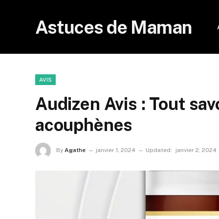
Astuces de Maman
AVIS
Audizen Avis : Tout sav
acouphènes
By
Agathe
janvier 1, 2024
Updated:
janvier 2, 2024