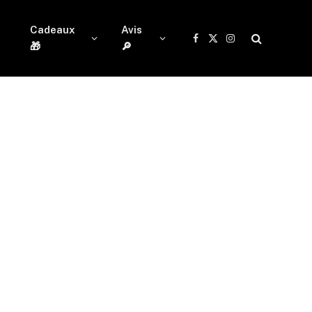
Cadeaux
Avis
Facebook
X
Instagram
🎁
🔎
(Twitter)