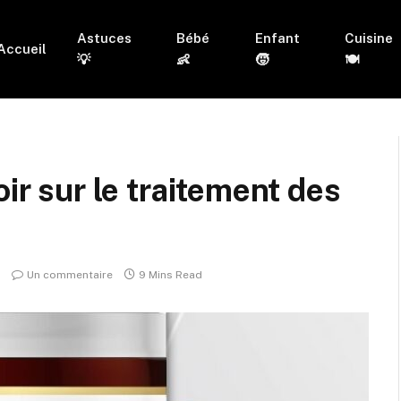
Astuces
Bébé
Enfant
Cuisine
Accueil
💡
👶
🧒
🍽
oir sur le traitement des
Un commentaire
9 Mins Read