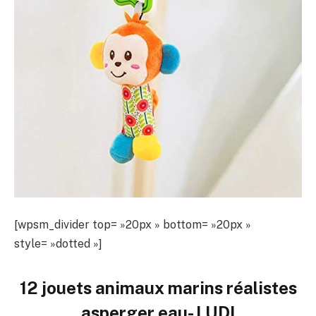
[wpsm_divider top= »20px » bottom= »20px »
style= »dotted »]
12 jouets animaux marins réalistes
asperger eau- LUDI