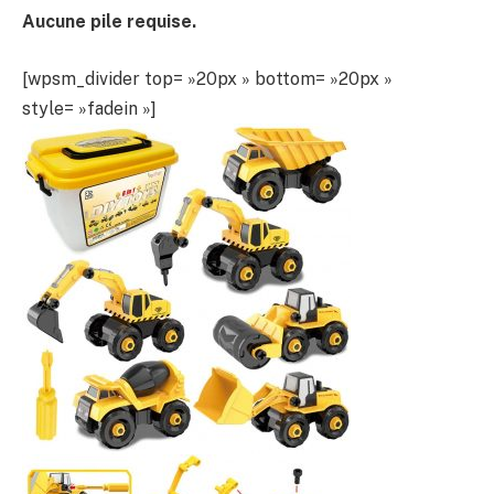
Aucune pile requise.
[wpsm_divider top= »20px » bottom= »20px »
style= »fadein »]