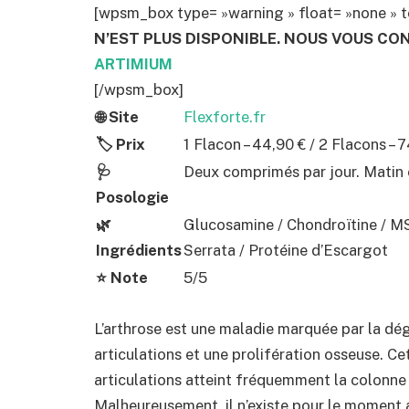
[wpsm_box type= »warning » float= »none » te
N’EST PLUS DISPONIBLE. NOUS VOUS CON
ARTIMIUM
[/wpsm_box]
🌐 Site
Flexforte.fr
🏷️ Prix
1 Flacon – 44,90 € / 2 Flacons – 7
🩺
Deux comprimés par jour. Matin e
Posologie
🌿
Glucosamine / Chondroïtine / 
Ingrédients
Serrata / Protéine d’Escargot
⭐ Note
5/5
L’arthrose est une maladie marquée par la dég
articulations et une prolifération osseuse. C
articulations atteint fréquemment la colonne 
Malheureusement, il n’existe pour le moment 