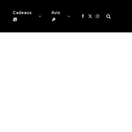
Cadeaux
Avis
Facebook
X
Instagram
🎁
🔎
(Twitter)