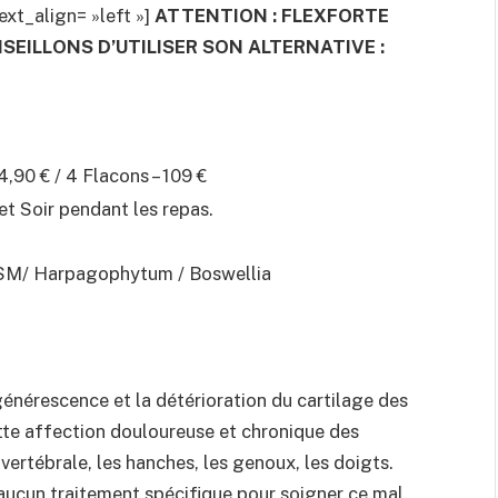
xt_align= »left »]
ATTENTION : FLEXFORTE
SEILLONS D’UTILISER SON ALTERNATIVE :
4,90 € / 4 Flacons – 109 €
t Soir pendant les repas.
MSM/ Harpagophytum / Boswellia
énérescence et la détérioration du cartilage des
ette affection douloureuse et chronique des
vertébrale, les hanches, les genoux, les doigts.
aucun traitement spécifique pour soigner ce mal.