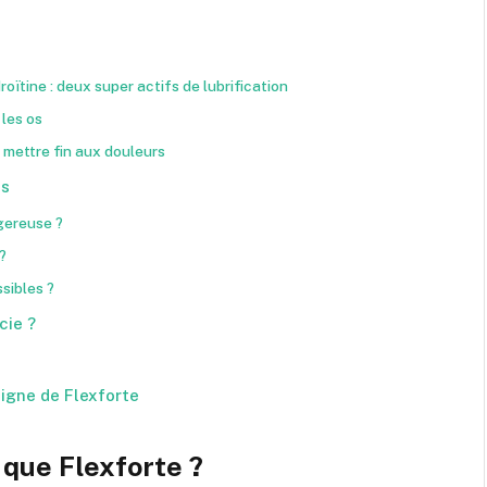
oïtine : deux super actifs de lubrification
 les os
 mettre fin aux douleurs
es
ngereuse ?
?
sibles ?
cie ?
ligne de Flexforte
 que Flexforte ?