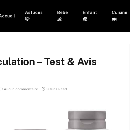
Astuces
Bébé
Enfant
Cuisine
Accueil
💡
👶
🧒
🍽
culation – Test & Avis
Aucun commentaire
9 Mins Read