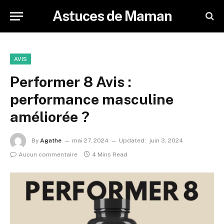
Astuces de Maman
AVIS
Performer 8 Avis :
performance masculine
améliorée ?
By
Agathe
mai 27, 2024
Updated:
juin 3, 2024
Aucun commentaire
4 Mins Read