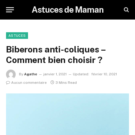
Astuces de Maman
ASTUCES
Biberons anti-coliques –
Comment bien choisir ?
By
Agathe
janvier 1, 2021
Updated:
février 10, 2021
Aucun commentaire
3 Mins Read