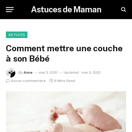
Astuces de Maman
ASTUCES
Comment mettre une couche
à son Bébé
By
Anna
mai 3, 2021
Updated:
mai 3, 2021
Aucun commentaire
8 Mins Read