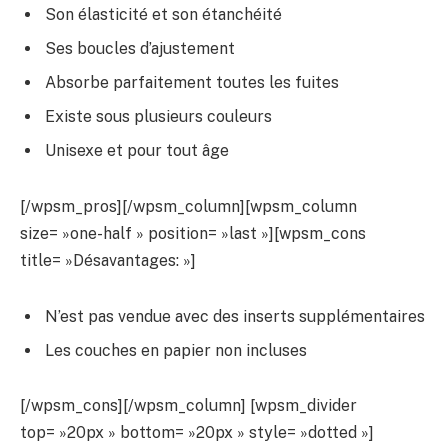
Son élasticité et son étanchéité
Ses boucles d’ajustement
Absorbe parfaitement toutes les fuites
Existe sous plusieurs couleurs
Unisexe et pour tout âge
[/wpsm_pros][/wpsm_column][wpsm_column
size= »one-half » position= »last »][wpsm_cons
title= »Désavantages: »]
N’est pas vendue avec des inserts supplémentaires
Les couches en papier non incluses
[/wpsm_cons][/wpsm_column] [wpsm_divider
top= »20px » bottom= »20px » style= »dotted »]