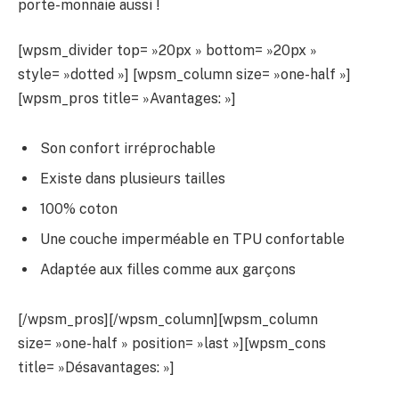
porte-monnaie aussi !
[wpsm_divider top= »20px » bottom= »20px »
style= »dotted »] [wpsm_column size= »one-half »]
[wpsm_pros title= »Avantages: »]
Son confort irréprochable
Existe dans plusieurs tailles
100% coton
Une couche imperméable en TPU confortable
Adaptée aux filles comme aux garçons
[/wpsm_pros][/wpsm_column][wpsm_column
size= »one-half » position= »last »][wpsm_cons
title= »Désavantages: »]