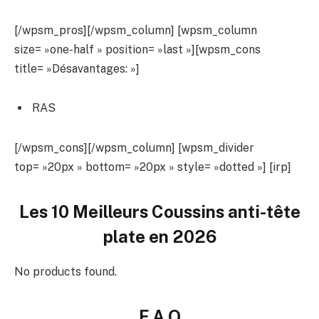
[/wpsm_pros][/wpsm_column] [wpsm_column
size= »one-half » position= »last »][wpsm_cons
title= »Désavantages: »]
RAS
[/wpsm_cons][/wpsm_column] [wpsm_divider
top= »20px » bottom= »20px » style= »dotted »] [irp]
Les 10 Meilleurs Coussins anti-tête
plate en 2026
No products found.
F.A.Q