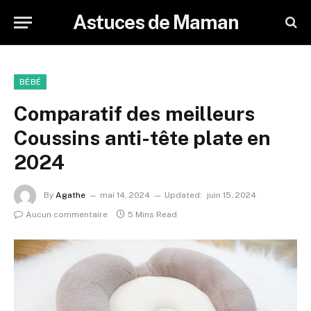
Astuces de Maman
BÉBÉ
Comparatif des meilleurs
Coussins anti-tête plate en
2024
By
Agathe
mai 14, 2024
Updated:
juin 15, 2024
Aucun commentaire
5 Mins Read