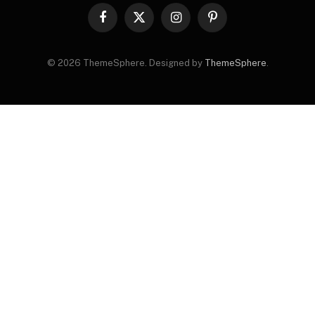
Facebook
X
Instagram
Pinterest
(Twitter)
© 2026 ThemeSphere. Designed by
ThemeSphere
.