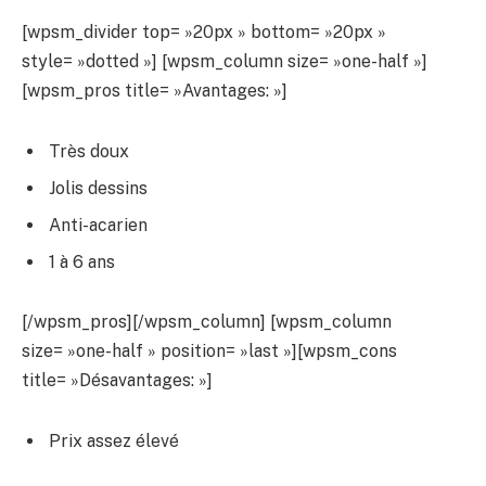
[wpsm_divider top= »20px » bottom= »20px »
style= »dotted »] [wpsm_column size= »one-half »]
[wpsm_pros title= »Avantages: »]
Très doux
Jolis dessins
Anti-acarien
1 à 6 ans
[/wpsm_pros][/wpsm_column] [wpsm_column
size= »one-half » position= »last »][wpsm_cons
title= »Désavantages: »]
Prix assez élevé