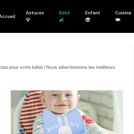
Astuces
Bébé
Enfant
Cuisine
Accueil
💡
👶
🧒
🍽
cles pour votre bébé ! Nous sélectionnons les meilleurs