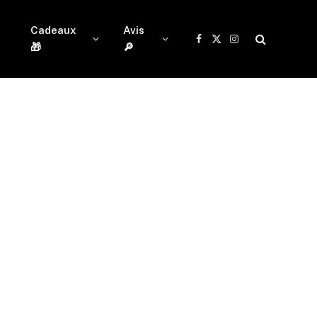
Cadeaux
Avis
Facebook
X
Instagram
🎁
🔎
(Twitter)