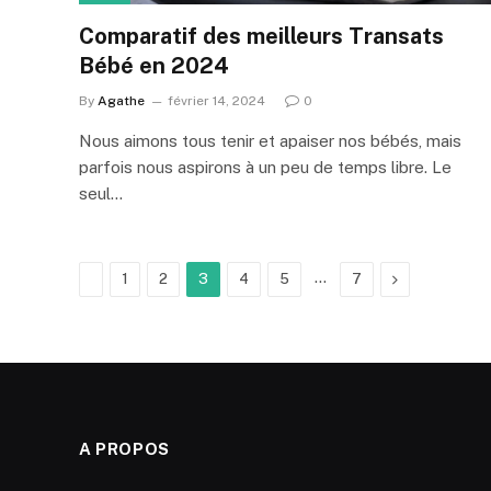
Comparatif des meilleurs Transats
Bébé en 2024
By
Agathe
février 14, 2024
0
Nous aimons tous tenir et apaiser nos bébés, mais
parfois nous aspirons à un peu de temps libre. Le
seul…
Previous
…
Next
1
2
3
4
5
7
A PROPOS