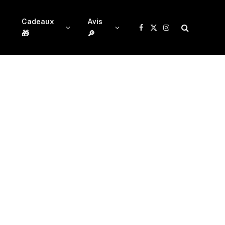
Cadeaux
Avis
Facebook
X
Instagram
🎁
🔎
(Twitter)