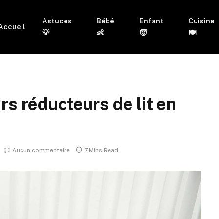
Astuces
Bébé
Enfant
Cuisine
Accueil
💡
👶
🧒
🍽
rs réducteurs de lit en
Aucun commentaire
7 Mins Read