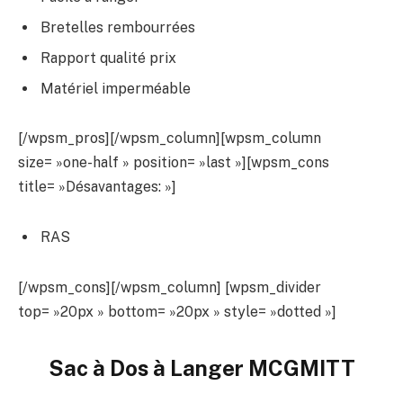
Bretelles rembourrées
Rapport qualité prix
Matériel imperméable
[/wpsm_pros][/wpsm_column][wpsm_column
size= »one-half » position= »last »][wpsm_cons
title= »Désavantages: »]
RAS
[/wpsm_cons][/wpsm_column] [wpsm_divider
top= »20px » bottom= »20px » style= »dotted »]
Sac à Dos à Langer MCGMITT