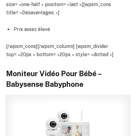
size= »one-half » position= »last »][wpsm_cons
title= »Désavantages: »]
Prix assez élevé
[/wpsm_cons][/wpsm_column] [wpsm_divider
top= »20px » bottom= »20px » style= »dotted »]
Moniteur Vidéo Pour Bébé –
Babysense Babyphone