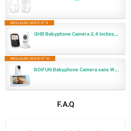
MEILLEURE VENTE N° 9
GHB Babyphone Caméra 2,4 inches Caméra Bébé LCD Babyphone Vidéo 2,4 GHz ECO Capteur de Température Vision Nocturne Communication Bidirectionnelle
MEILLEURE VENTE N° 10
BOIFUN Babyphone Camera sans WiFi ni Ondes 5" 720P IPS (Modèle Amélioré), Vision Nocturne Infrarouge Invisible, Camera Bebe 360°, Batterie Longue Durée 24h, Portée Longue Distance, Audio Clair
F.A.Q