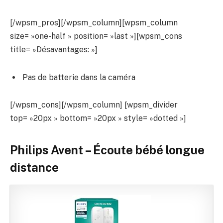
[/wpsm_pros][/wpsm_column][wpsm_column
size= »one-half » position= »last »][wpsm_cons
title= »Désavantages: »]
Pas de batterie dans la caméra
[/wpsm_cons][/wpsm_column] [wpsm_divider
top= »20px » bottom= »20px » style= »dotted »]
Philips Avent – Écoute bébé longue
distance