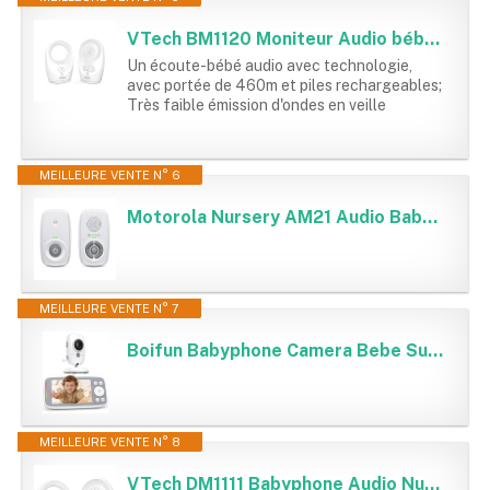
VTech BM1120 Moniteur Audio bébé, transmission claire du son et de la sécurité, longue portée, affichage de volume LED de 5 niveaux, Clip de ceinture, Batteries rechargeables
Un écoute-bébé audio avec technologie,
avec portée de 460m et piles rechargeables;
Très faible émission d'ondes en veille
MEILLEURE VENTE N° 6
Motorola Nursery AM21 Audio Baby Monitor - Moniteur numérique avec Technologie DECT pour la Surveillance Audio - Longue portée - Microphone Haute sensibilité - Blanc
MEILLEURE VENTE N° 7
Boifun Babyphone Camera Bebe Surveillance sans WiFi, Vision Nocturne Infrarouge Invisible,4 Pouces, HD 720P, Interphone Bidirectionnel, Berceuses, Détecteur Température/Son, Zoom 3x, Rappel de Biberon
MEILLEURE VENTE N° 8
VTech DM1111 Babyphone Audio Numérique – Technologie DECT, Affichage du Niveau de Bruit, Clip Ceinture et Bien Plus – Unité Parentale et Unité Bébé