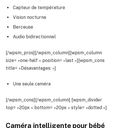
Capteur de température
Vision nocturne
Berceuse
Audio bidirectionnel
[/wpsm_pros][/wpsm_column][wpsm_column
size= »one-half » position= »last »][wpsm_cons
title= »Désavantages: »]
Une seule caméra
[/wpsm_cons][/wpsm_column] [wpsm_divider
top= »20px » bottom= »20px » style= »dotted »]
Caméra intelligente pour bébé