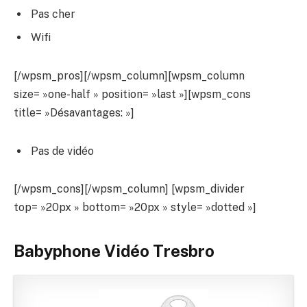
Pas cher
Wifi
[/wpsm_pros][/wpsm_column][wpsm_column
size= »one-half » position= »last »][wpsm_cons
title= »Désavantages: »]
Pas de vidéo
[/wpsm_cons][/wpsm_column] [wpsm_divider
top= »20px » bottom= »20px » style= »dotted »]
Babyphone Vidéo Tresbro