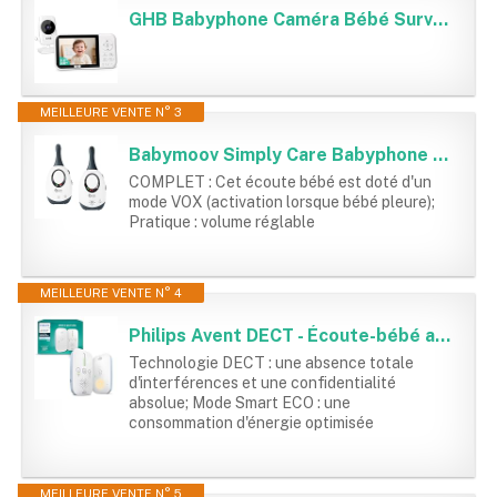
GHB Babyphone Caméra Bébé Surveillance 3,2 inches LCD Batterie 2100mAh Capteur de Température Vision Nocturne 2X Zoom Audio Bidirectionnel
MEILLEURE VENTE N° 3
Babymoov Simply Care Babyphone Audio avec Fonction VOX, Double Alarme et 2 Adaptateurs, Portée 300m
COMPLET : Cet écoute bébé est doté d'un
mode VOX (activation lorsque bébé pleure);
Pratique : volume réglable
MEILLEURE VENTE N° 4
Philips Avent DECT - Écoute-bébé audio bidirectionnel, sans interférence, portée de 330 mètres, autonomie de 24 heures, mode Smart ECO, veilleuse, SCD503/26
Technologie DECT : une absence totale
d'interférences et une confidentialité
absolue; Mode Smart ECO : une
consommation d'énergie optimisée
MEILLEURE VENTE N° 5