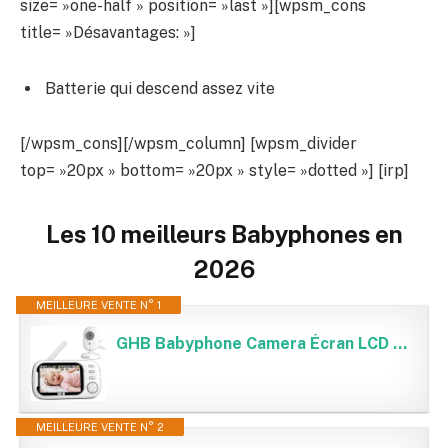
size= »one-half » position= »last »][wpsm_cons
title= »Désavantages: »]
Batterie qui descend assez vite
[/wpsm_cons][/wpsm_column] [wpsm_divider
top= »20px » bottom= »20px » style= »dotted »] [irp]
Les 10 meilleurs Babyphones en
2026
MEILLEURE VENTE N° 1
GHB Babyphone Camera Écran LCD 3,5 inches Camera Surveillance Bebe 4X Zoom 8 Berceuses sans WiFi 2,4 GHz Surveillance de Température Vision Nocturne
MEILLEURE VENTE N° 2