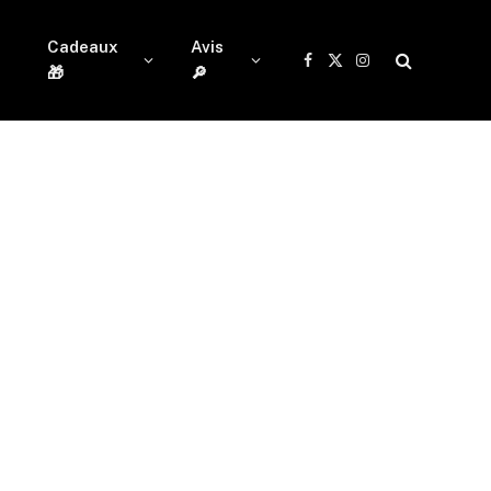
Cadeaux
Avis
Facebook
X
Instagram
🎁
🔎
(Twitter)