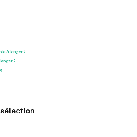
ble à langer ?
 langer ?
6
sélection