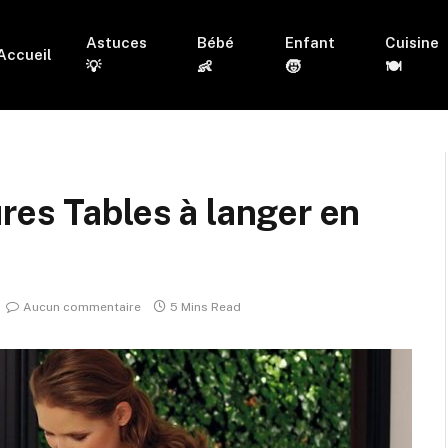
Astuces
Bébé
Enfant
Cuisine
Accueil
💡
👶
🧒
🍽
res Tables à langer en
Aucun commentaire
5 Mins Read