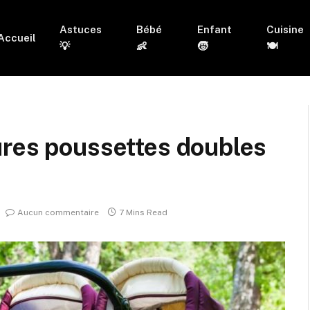
Astuces
Bébé
Enfant
Cuisine
Accueil
💡
👶
🧒
🍽
ures poussettes doubles
Aucun commentaire
7 Mins Read