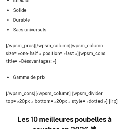
En acier
Solide
Durable
Sacs universels
[/wpsm_pros][/wpsm_column][wpsm_column
size= »one-half » position= »last »][wpsm_cons
title= »Désavantages: »]
Gamme de prix
[/wpsm_cons][/wpsm_column] [wpsm_divider
top= »20px » bottom= »20px » style= »dotted »] [irp]
Les 10 meilleures poubelles à