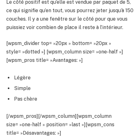
Le côté positif est qu’elle est vendue par paquet de 5,
ce qui signifie qu’en tout, vous pourrez jeter jusqu’à 150
couches. Il y a une fenêtre sur le côté pour que vous
puissiez voir combien de place il reste à l’intérieur.
[wpsm_divider top= »20px » bottom= »20px »
style= »dotted »] [wpsm_column size= »one-half »]
[wpsm_pros title= »Avantages: »]
Légère
Simple
Pas chère
[/wpsm_pros][/wpsm_column][wpsm_column
size= »one-half » position= »last »][wpsm_cons
title= »Désavantages: »]