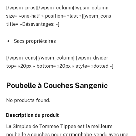
[/wpsm_pros][/wpsm_column][wpsm_column
size= »one-half » position= »last »][wpsm_cons
title= »Désavantages: »]
Sacs propriétaires
[/wpsm_cons][/wpsm_column] [wpsm_divider
top= »20px » bottom= »20px » style= »dotted »]
Poubelle à Couches Sangenic
No products found.
Description du produit
La Simplee de Tommee Tippee est la meilleure
poubelle à couches pour germophobe, vendu avec une