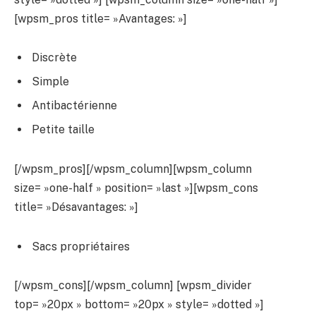
[wpsm_pros title= »Avantages: »]
Discrète
Simple
Antibactérienne
Petite taille
[/wpsm_pros][/wpsm_column][wpsm_column
size= »one-half » position= »last »][wpsm_cons
title= »Désavantages: »]
Sacs propriétaires
[/wpsm_cons][/wpsm_column] [wpsm_divider
top= »20px » bottom= »20px » style= »dotted »]