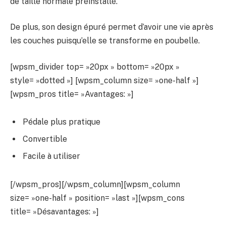
de taille normale préinstallé.
De plus, son design épuré permet d’avoir une vie après
les couches puisqu’elle se transforme en poubelle.
[wpsm_divider top= »20px » bottom= »20px »
style= »dotted »] [wpsm_column size= »one-half »]
[wpsm_pros title= »Avantages: »]
Pédale plus pratique
Convertible
Facile à utiliser
[/wpsm_pros][/wpsm_column][wpsm_column
size= »one-half » position= »last »][wpsm_cons
title= »Désavantages: »]