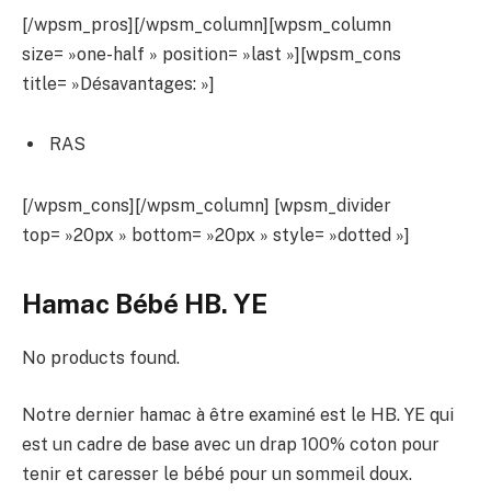
[/wpsm_pros][/wpsm_column][wpsm_column
size= »one-half » position= »last »][wpsm_cons
title= »Désavantages: »]
RAS
[/wpsm_cons][/wpsm_column] [wpsm_divider
top= »20px » bottom= »20px » style= »dotted »]
Hamac Bébé HB. YE
No products found.
Notre dernier hamac à être examiné est le HB. YE qui
est un cadre de base avec un drap 100% coton pour
tenir et caresser le bébé pour un sommeil doux.