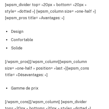
[wpsm_divider top= »20px » bottom= »20px »
style= »dotted »] [wpsm_column size= »one-half »]
[wpsm_pros title= »Avantages: »]
Design
Confortable
Solide
[/wpsm_pros][/wpsm_column][wpsm_column
size= »one-half » position= »last »][wpsm_cons
title= »Désavantages: »]
Gamme de prix
[/wpsm_cons][/wpsm_column] [wpsm_divider
top= »20px » bottom= »20px » style= »dotted »]