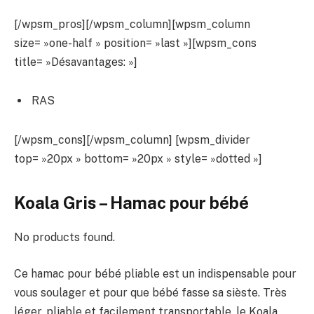
[/wpsm_pros][/wpsm_column][wpsm_column
size= »one-half » position= »last »][wpsm_cons
title= »Désavantages: »]
RAS
[/wpsm_cons][/wpsm_column] [wpsm_divider
top= »20px » bottom= »20px » style= »dotted »]
Koala Gris – Hamac pour bébé
No products found.
Ce hamac pour bébé pliable est un indispensable pour
vous soulager et pour que bébé fasse sa sièste. Très
léger, pliable et facilement transportable, le Koala