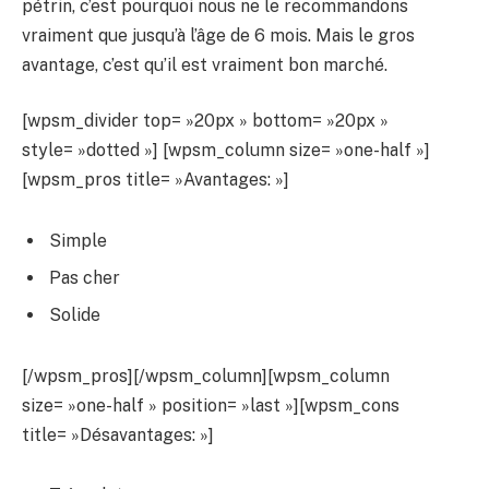
pétrin, c’est pourquoi nous ne le recommandons
vraiment que jusqu’à l’âge de 6 mois. Mais le gros
avantage, c’est qu’il est vraiment bon marché.
[wpsm_divider top= »20px » bottom= »20px »
style= »dotted »] [wpsm_column size= »one-half »]
[wpsm_pros title= »Avantages: »]
Simple
Pas cher
Solide
[/wpsm_pros][/wpsm_column][wpsm_column
size= »one-half » position= »last »][wpsm_cons
title= »Désavantages: »]