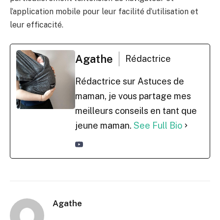
En somme, eBuyClub est une solution complète pour
économiser de l’argent lors de ses achats, en ligne
comme en magasin. Grâce à ses différents produits, il
est possible de récupérer une partie de ses dépenses,
d’obtenir des remises immédiates et de ne pas oublier
d’activer le cashback. Les utilisateurs apprécient
particulièrement l’extension de navigateur et
l’application mobile pour leur facilité d’utilisation et
leur efficacité.
Agathe
Rédactrice
Rédactrice sur Astuces de
maman, je vous partage mes
meilleurs conseils en tant que