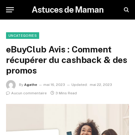
Astuces de Maman
UNCATEGORIES
eBuyClub Avis : Comment
récupérer du cashback & des
promos
By
Agathe
mai 16, 2023
Updated:
mai 22, 2023
Aucun commentaire
3 Mins Read