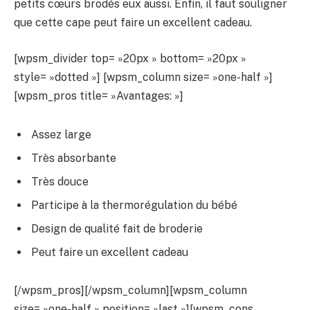
petits cœurs brodés eux aussi. Enfin, il faut souligner
que cette cape peut faire un excellent cadeau.
[wpsm_divider top= »20px » bottom= »20px »
style= »dotted »] [wpsm_column size= »one-half »]
[wpsm_pros title= »Avantages: »]
Assez large
Très absorbante
Très douce
Participe à la thermorégulation du bébé
Design de qualité fait de broderie
Peut faire un excellent cadeau
[/wpsm_pros][/wpsm_column][wpsm_column
size= »one-half » position= »last »][wpsm_cons