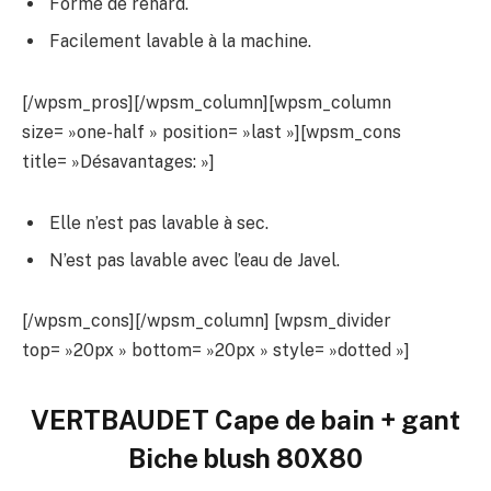
Forme de renard.
Facilement lavable à la machine.
[/wpsm_pros][/wpsm_column][wpsm_column
size= »one-half » position= »last »][wpsm_cons
title= »Désavantages: »]
Elle n’est pas lavable à sec.
N’est pas lavable avec l’eau de Javel.
[/wpsm_cons][/wpsm_column] [wpsm_divider
top= »20px » bottom= »20px » style= »dotted »]
VERTBAUDET Cape de bain + gant
Biche blush 80X80