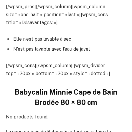
[/wpsm_pros][/wpsm_column][wpsm_column
size= »one-half » position= »last »][wpsm_cons
title= »Désavantages: »]
Elle n’est pas lavable à sec
N’est pas lavable avec l’eau de javel
[/wpsm_cons][/wpsm_column] [wpsm_divider
top= »20px » bottom= »20px » style= »dotted »]
Babycalin Minnie Cape de Bain
Brodée 80 × 80 cm
No products found.
La cape de bain de Babycalin a tout pour faire le