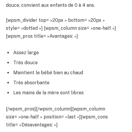
douce, convient aux enfants de 0 à 4 ans.
[wpsm_divider top= »20px » bottom= »20px »
style= »dotted »] [wpsm_column size= »one-half »]
[wpsm_pros title= »Avantages: »]
Assez large
Très douce
Maintient le bébé bien au chaud
Très absorbante
Les mains de la mère sont libres
[/wpsm_pros][/wpsm_column][wpsm_column
size= »one-half » position= »last »][wpsm_cons
title= »Désavantages: »]