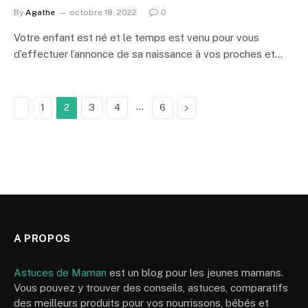
By
Agathe
octobre 18, 2022
0
Votre enfant est né et le temps est venu pour vous
d’effectuer l’annonce de sa naissance à vos proches et…
Previous
…
Next
1
2
3
4
6
A PROPOS
Astuces de Maman
est un blog pour les jeunes mamans.
Vous pouvez y trouver des conseils, astuces, comparatifs
des meilleurs produits pour vos nourrissons, bébés et