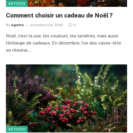
ASTUCES
Comment choisir un cadeau de Noël ?
By
Agathe
novembre 24, 2022
0
Noël, c’est la joie, les couleurs, les lumières, mais aussi
l’échange de cadeaux. En décembre, l’un des casse-tête
se résume…
ASTUCES