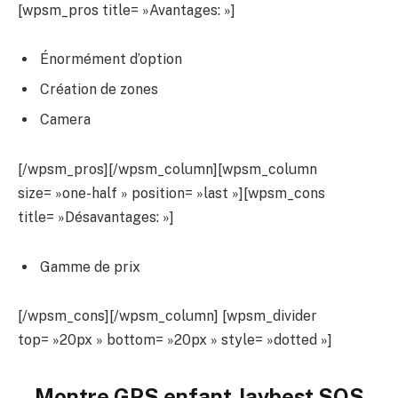
[wpsm_pros title= »Avantages: »]
Énormément d’option
Création de zones
Camera
[/wpsm_pros][/wpsm_column][wpsm_column
size= »one-half » position= »last »][wpsm_cons
title= »Désavantages: »]
Gamme de prix
[/wpsm_cons][/wpsm_column] [wpsm_divider
top= »20px » bottom= »20px » style= »dotted »]
Montre GPS enfant Jaybest SOS