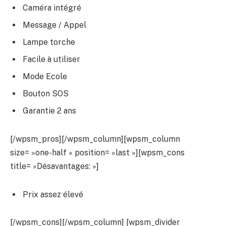
Caméra intégré
Message / Appel
Lampe torche
Facile à utiliser
Mode Ecole
Bouton SOS
Garantie 2 ans
[/wpsm_pros][/wpsm_column][wpsm_column
size= »one-half » position= »last »][wpsm_cons
title= »Désavantages: »]
Prix assez élevé
[/wpsm_cons][/wpsm_column] [wpsm_divider