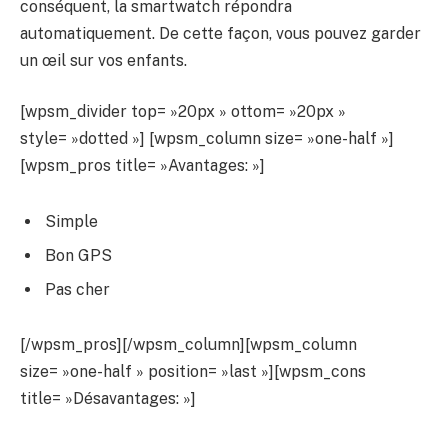
conséquent, la smartwatch répondra
automatiquement. De cette façon, vous pouvez garder
un œil sur vos enfants.
[wpsm_divider top= »20px » ottom= »20px »
style= »dotted »] [wpsm_column size= »one-half »]
[wpsm_pros title= »Avantages: »]
Simple
Bon GPS
Pas cher
[/wpsm_pros][/wpsm_column][wpsm_column
size= »one-half » position= »last »][wpsm_cons
title= »Désavantages: »]