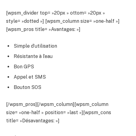
[wpsm_divider top= »20px » ottom= »20px »
style= »dotted »] [wpsm_column size= »one-half »]
[wpsm_pros title= »Avantages: »]
Simple d’utilisation
Résistante à l’eau
Bon GPS
Appel et SMS
Bouton SOS
[/wpsm_pros][/wpsm_column][wpsm_column
size= »one-half » position= »last »][wpsm_cons
title= »Désavantages: »]