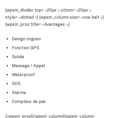
[wpsm_divider top= »20px » ottom= »20px »
style= »dotted »] [wpsm_column size= »one-half »]
[wpsm_pros title= »Avantages: »]
Design mignon
Fonction GPS
Solide
Message / Appel
Waterproof
SOS
Alarme
Compteur de pas
[/wpsm_pros][/wpsm_column][wpsm_column